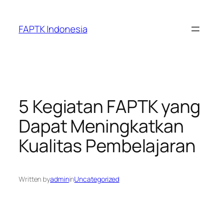
Skip
to
FAPTK Indonesia
content
5 Kegiatan FAPTK yang
Dapat Meningkatkan
Kualitas Pembelajaran
Written by
admin
in
Uncategorized