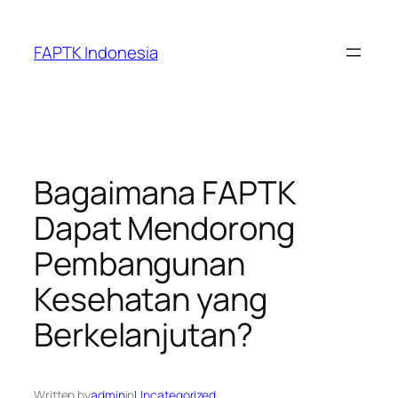
Skip
to
FAPTK Indonesia
content
Bagaimana FAPTK
Dapat Mendorong
Pembangunan
Kesehatan yang
Berkelanjutan?
Written by
admin
in
Uncategorized