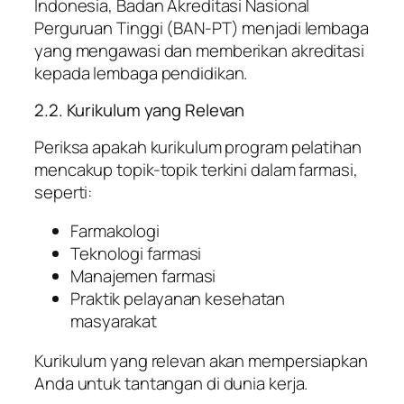
Indonesia, Badan Akreditasi Nasional
Perguruan Tinggi (BAN-PT) menjadi lembaga
yang mengawasi dan memberikan akreditasi
kepada lembaga pendidikan.
2.2. Kurikulum yang Relevan
Periksa apakah kurikulum program pelatihan
mencakup topik-topik terkini dalam farmasi,
seperti:
Farmakologi
Teknologi farmasi
Manajemen farmasi
Praktik pelayanan kesehatan
masyarakat
Kurikulum yang relevan akan mempersiapkan
Anda untuk tantangan di dunia kerja.