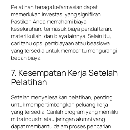
Pelatihan tenaga kefarmasian dapat
memerlukan investasi yang signifikan.
Pastikan Anda memahami biaya
keseluruhan, termasuk biaya pendaftaran,
materi kuliah, dan biaya lainnya. Selain itu,
cari tahu opsi pembiayaan atau beasiswa
yang tersedia untuk membantu mengurangi
beban biaya.
7. Kesempatan Kerja Setelah
Pelatihan
Setelah menyelesaikan pelatihan, penting
untuk mempertimbangkan peluang kerja
yang tersedia. Carilah program yang memiliki
mitra industri atau jaringan alumni yang
dapat membantu dalam proses pencarian