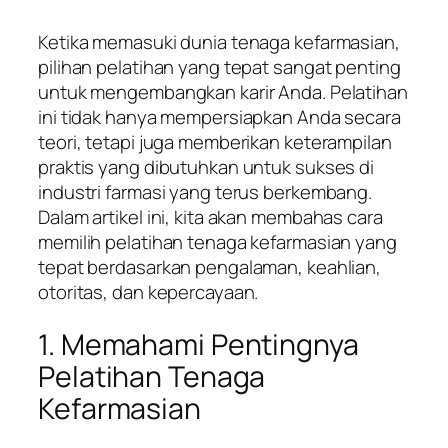
Ketika memasuki dunia tenaga kefarmasian,
pilihan pelatihan yang tepat sangat penting
untuk mengembangkan karir Anda. Pelatihan
ini tidak hanya mempersiapkan Anda secara
teori, tetapi juga memberikan keterampilan
praktis yang dibutuhkan untuk sukses di
industri farmasi yang terus berkembang.
Dalam artikel ini, kita akan membahas cara
memilih pelatihan tenaga kefarmasian yang
tepat berdasarkan pengalaman, keahlian,
otoritas, dan kepercayaan.
1. Memahami Pentingnya
Pelatihan Tenaga
Kefarmasian