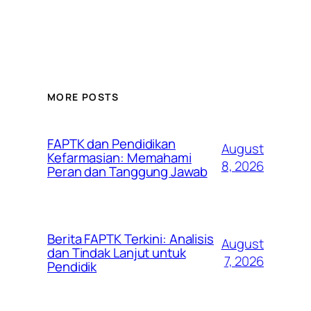
MORE POSTS
FAPTK dan Pendidikan
August
Kefarmasian: Memahami
8, 2026
Peran dan Tanggung Jawab
Berita FAPTK Terkini: Analisis
August
dan Tindak Lanjut untuk
7, 2026
Pendidik