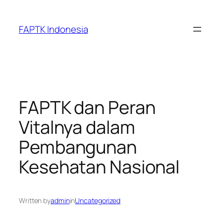
Skip
to
FAPTK Indonesia
content
FAPTK dan Peran
Vitalnya dalam
Pembangunan
Kesehatan Nasional
Written by
admin
in
Uncategorized