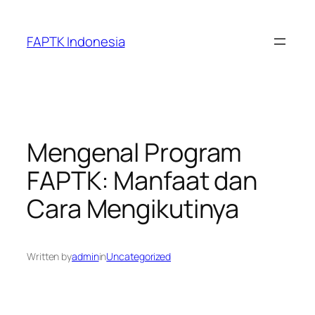
Skip
to
FAPTK Indonesia
content
Mengenal Program
FAPTK: Manfaat dan
Cara Mengikutinya
Written by
admin
in
Uncategorized