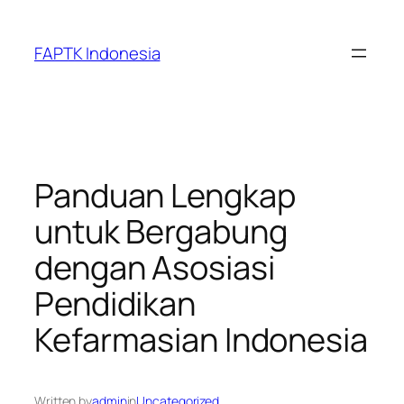
Skip
to
FAPTK Indonesia
content
Panduan Lengkap
untuk Bergabung
dengan Asosiasi
Pendidikan
Kefarmasian Indonesia
Written by
admin
in
Uncategorized