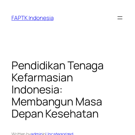
Skip
to
FAPTK Indonesia
content
Pendidikan Tenaga
Kefarmasian
Indonesia:
Membangun Masa
Depan Kesehatan
Written by
admin
in
Uncategorized