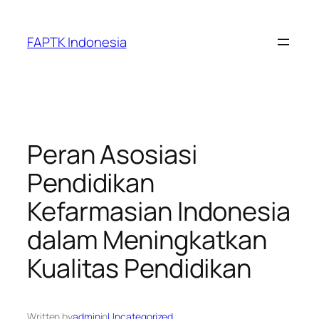
Skip
to
FAPTK Indonesia
content
Peran Asosiasi
Pendidikan
Kefarmasian Indonesia
dalam Meningkatkan
Kualitas Pendidikan
Written by
admin
in
Uncategorized