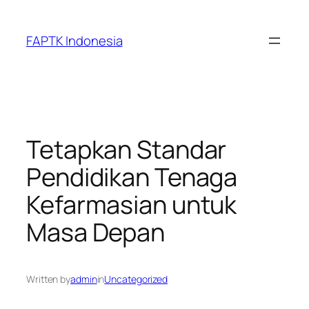
Skip
to
FAPTK Indonesia
content
Tetapkan Standar
Pendidikan Tenaga
Kefarmasian untuk
Masa Depan
Written by
admin
in
Uncategorized