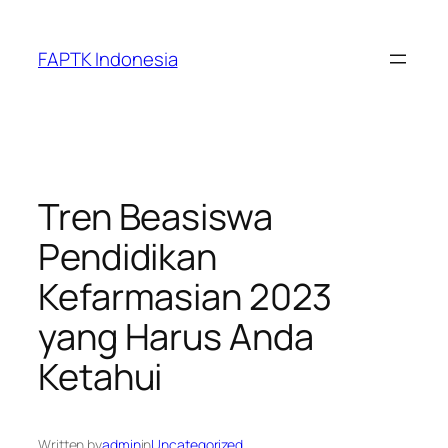
Skip
to
FAPTK Indonesia
content
Tren Beasiswa
Pendidikan
Kefarmasian 2023
yang Harus Anda
Ketahui
Written by
admin
in
Uncategorized