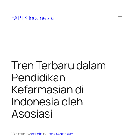
Skip
to
FAPTK Indonesia
content
Tren Terbaru dalam
Pendidikan
Kefarmasian di
Indonesia oleh
Asosiasi
Written by
admin
in
Uncategorized