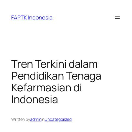
Skip
to
FAPTK Indonesia
content
Tren Terkini dalam
Pendidikan Tenaga
Kefarmasian di
Indonesia
Written by
admin
in
Uncategorized