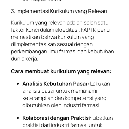
3. Implementasi Kurikulum yang Relevan
Kurikulum yang relevan adalah salah satu
faktor kunci dalam akreditasi. FAPTK perlu
memastikan bahwa kurikulum yang
diimplementasikan sesuai dengan
perkembangan ilmu farmasi dan kebutuhan
dunia kerja.
Cara membuat kurikulum yang relevan:
Analisis Kebutuhan Pasar
: Lakukan
analisis pasar untuk memahami
keterampilan dan kompetensi yang
dibutuhkan oleh industri farmasi.
Kolaborasi dengan Praktisi
: Libatkan
praktisi dari industri farmasi untuk