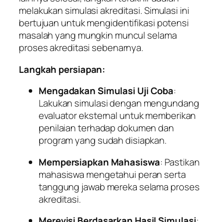
melakukan simulasi akreditasi. Simulasi ini
bertujuan untuk mengidentifikasi potensi
masalah yang mungkin muncul selama
proses akreditasi sebenarnya.
Langkah persiapan:
Mengadakan Simulasi Uji Coba
:
Lakukan simulasi dengan mengundang
evaluator eksternal untuk memberikan
penilaian terhadap dokumen dan
program yang sudah disiapkan.
Mempersiapkan Mahasiswa
: Pastikan
mahasiswa mengetahui peran serta
tanggung jawab mereka selama proses
akreditasi.
Merevisi Berdasarkan Hasil Simulasi
: