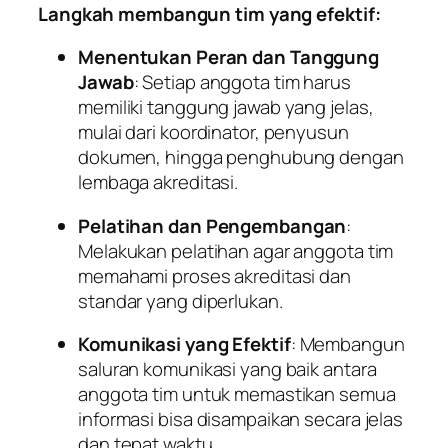
Langkah membangun tim yang efektif:
Menentukan Peran dan Tanggung
Jawab
: Setiap anggota tim harus
memiliki tanggung jawab yang jelas,
mulai dari koordinator, penyusun
dokumen, hingga penghubung dengan
lembaga akreditasi.
Pelatihan dan Pengembangan
:
Melakukan pelatihan agar anggota tim
memahami proses akreditasi dan
standar yang diperlukan.
Komunikasi yang Efektif
: Membangun
saluran komunikasi yang baik antara
anggota tim untuk memastikan semua
informasi bisa disampaikan secara jelas
dan tepat waktu.