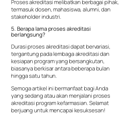
Proses akreditasi melibatkan berbagai pihak,
termasuk dosen, mahasiswa, alumni, dan
stakeholder industri.
5. Berapa lama proses akreditasi
berlangsung?
Durasi proses akreditasi dapat bervariasi,
tergantung pada lembaga akreditasi dan
kesiapan program yang bersangkutan,
biasanya berkisar antara beberapa bulan
hingga satu tahun.
Semoga artikel ini bermanfaat bagi Anda
yang sedang atau akan menjalani proses
akreditasi program kefarmasian. Selamat
berjuang untuk mencapai kesuksesan!