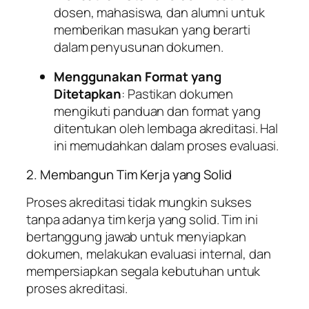
dosen, mahasiswa, dan alumni untuk
memberikan masukan yang berarti
dalam penyusunan dokumen.
Menggunakan Format yang
Ditetapkan
: Pastikan dokumen
mengikuti panduan dan format yang
ditentukan oleh lembaga akreditasi. Hal
ini memudahkan dalam proses evaluasi.
2. Membangun Tim Kerja yang Solid
Proses akreditasi tidak mungkin sukses
tanpa adanya tim kerja yang solid. Tim ini
bertanggung jawab untuk menyiapkan
dokumen, melakukan evaluasi internal, dan
mempersiapkan segala kebutuhan untuk
proses akreditasi.