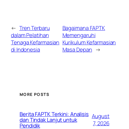
←
Tren Terbaru
Bagaimana FAPTK
dalam Pelatihan
Memengaruhi
Tenaga Kefarmasian
Kurikulum Kefarmasian
di Indonesia
Masa Depan
→
MORE POSTS
Berita FAPTK Terkini: Analisis
August
dan Tindak Lanjut untuk
7, 2026
Pendidik