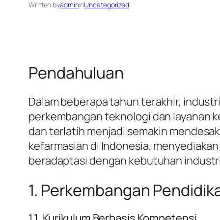
Written by
admin
in
Uncategorized
Pendahuluan
Dalam beberapa tahun terakhir, indust
perkembangan teknologi dan layanan k
dan terlatih menjadi semakin mendesak.
kefarmasian di Indonesia, menyediaka
beradaptasi dengan kebutuhan industri
1. Perkembangan Pendidik
1.1. Kurikulum Berbasis Kompetensi