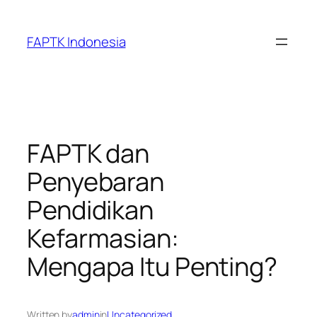
Skip
to
FAPTK Indonesia
content
FAPTK dan
Penyebaran
Pendidikan
Kefarmasian:
Mengapa Itu Penting?
Written by
admin
in
Uncategorized