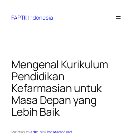
Skip
to
FAPTK Indonesia
content
Mengenal Kurikulum
Pendidikan
Kefarmasian untuk
Masa Depan yang
Lebih Baik
Written by
admin
in
Uncategorized